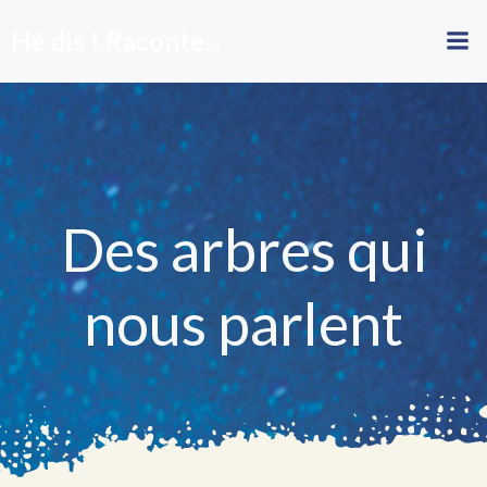
Aller
Hé dis ! Raconte...
au
contenu
Des arbres qui
nous parlent